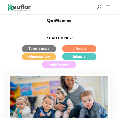
QuiMamme
// CATEGORIE //
Tutte le news
Lifestyle
Alimentazione
Infanzia
quiMamme
®