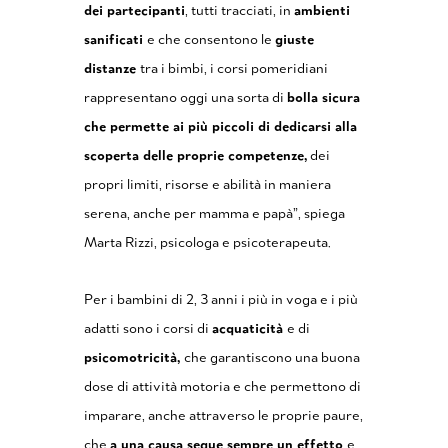
dei partecipanti
, tutti tracciati, in
ambienti
sanificati
e che consentono le
giuste
distanze
tra i bimbi, i corsi pomeridiani
rappresentano oggi una sorta di
bolla sicura
che permette ai più piccoli di dedicarsi alla
scoperta delle proprie competenze,
dei
propri limiti, risorse e abilità in maniera
serena, anche per mamma e papà”, spiega
Marta Rizzi, psicologa e psicoterapeuta.
Per i bambini di 2, 3 anni i più in voga e i più
adatti sono i corsi di
acquaticità
e di
psicomotricità,
che garantiscono una buona
dose di attività motoria e che permettono di
imparare, anche attraverso le proprie paure,
che
a una causa segue sempre un effetto
e