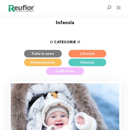
Infanzia
// CATEGORIE //
Tutte le news
Lifestyle
Alimentazione
Infanzia
quiMamme
®