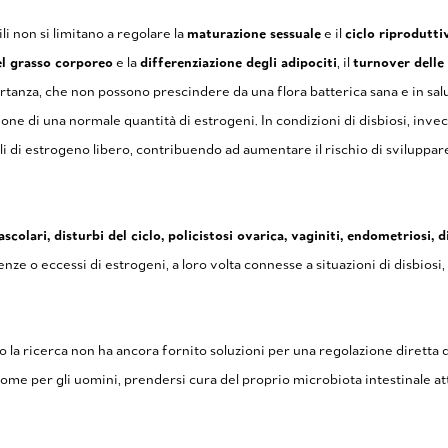
i non si limitano a regolare la
maturazione sessuale
e il
ciclo riprodutti
l grasso corporeo
e la
differenziazione degli adipociti
, il
turnover delle
tanza, che non possono prescindere da una flora batterica sana e in salu
ione di una normale quantità di estrogeni. In condizioni di disbiosi, invec
elli di estrogeno libero, contribuendo ad aumentare il rischio di sviluppa
colari, disturbi del ciclo, policistosi ovarica, vaginiti, endometriosi, d
nze o eccessi di estrogeni, a loro volta connesse a situazioni di disbiosi
 ricerca non ha ancora fornito soluzioni per una regolazione diretta 
 come per gli uomini, prendersi cura del proprio microbiota intestinale 