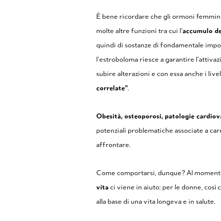
È bene ricordare che gli ormoni femminil
molte altre funzioni tra cui l’
accumulo de
quindi di sostanze di fondamentale impor
l’estroboloma riesce a garantire l’attivaz
subire alterazioni e con essa anche i liv
correlate”
.
Obesità, osteoporosi, patologie cardiovas
potenziali problematiche associate a care
affrontare.
Come comportarsi, dunque? Al momento la
vita
ci viene in aiuto: per le donne, così
alla base di una vita longeva e in salute.