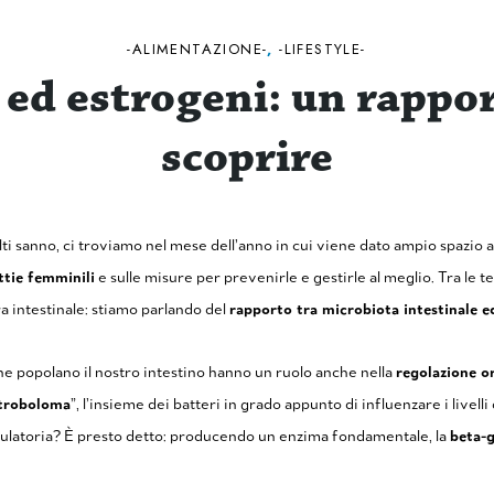
ALIMENTAZIONE
,
LIFESTYLE
 ed estrogeni: un rappor
scoprire
 sanno, ci troviamo nel mese dell’anno in cui viene dato ampio spazio al
ttie femminili
e sulle misure per prevenirle e gestirle al meglio. Tra le 
ra intestinale: stiamo parlando del
rapporto tra microbiota intestinale e
 che popolano il nostro intestino hanno un ruolo anche nella
regolazione 
troboloma
”, l’insieme dei batteri in grado appunto di influenzare i livel
dulatoria? È presto detto: producendo un enzima fondamentale, la
beta-g