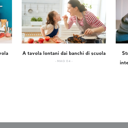
vola
A tavola lontani dai banchi di scuola
St
MAG 04
int