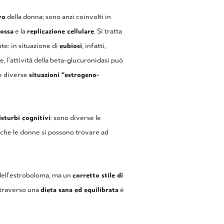
vo
della donna; sono anzi coinvolti in
 ossa
e la
replicazione cellulare
. Si tratta
te: in situazione di
eubiosi
, infatti,
e, l’attività della beta-glucuronidasi può
re diverse
situazioni “estrogeno-
isturbi cognitivi
: sono diverse le
, che le donne si possono trovare ad
dell’estroboloma, ma un
corretto stile di
attraverso una
dieta sana ed equilibrata
è