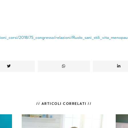
zioni_corsi/2018/75_congresso/relazioni/Ruolo_sani_stili_vita_menopau
// ARTICOLI CORRELATI //