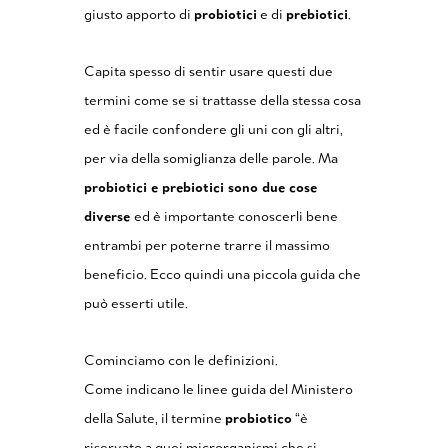
giusto apporto di
probiotici
e di
prebiotici
.
Capita spesso di sentir usare questi due
termini come se si trattasse della stessa cosa
ed è facile confondere gli uni con gli altri,
per via della somiglianza delle parole. Ma
probiotici e prebiotici sono due cose
diverse
ed è importante conoscerli bene
entrambi per poterne trarre il massimo
beneficio. Ecco quindi una piccola guida che
può esserti utile.
Cominciamo con le definizioni.
Come indicano le linee guida del Ministero
della Salute, il termine
probiotico
“è
riservato a quei microrganismi che si