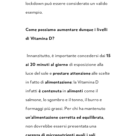
lockdown può essere considerato un valido
esempio.
Come possiamo aumentare dunque i livelli
di Vitamina D?
Innanzitutto, è importante concedersi dai
15
ai 20 minuti al giorno
di esposizione alla
luce del sole e
prestare attenzione
alle scelte
in fatto di
alimentazione
: la Vitamina D
infatti
è contenuta
in
alimenti
come il
salmone, lo sgombro e il tonno, il burro e
formaggi più grassi. Per chi ha mantenuto
un’alimentazione corretta ed equilibrata
,
non dovrebbe essersi presentata una
carenza di micronutrienti quali i sali